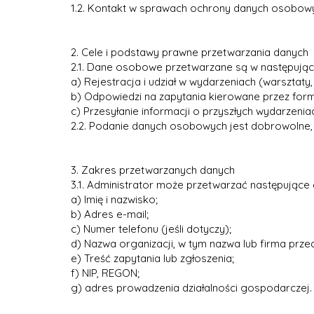
1.2. Kontakt w sprawach ochrony danych osobowy
2. Cele i podstawy prawne przetwarzania danych
2.1. Dane osobowe przetwarzane są w następując
a) Rejestracja i udział w wydarzeniach (warsztaty, 
b) Odpowiedzi na zapytania kierowane przez formul
c) Przesyłanie informacji o przyszłych wydarzeniach
2.2. Podanie danych osobowych jest dobrowolne, a
3. Zakres przetwarzanych danych
3.1. Administrator może przetwarzać następujące 
a) Imię i nazwisko;
b) Adres e-mail;
c) Numer telefonu (jeśli dotyczy);
d) Nazwa organizacji, w tym nazwa lub firma przeds
e) Treść zapytania lub zgłoszenia;
f) NIP, REGON;
g) adres prowadzenia działalności gospodarczej.