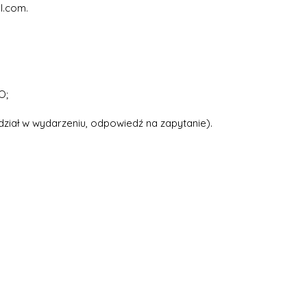
l.com
.
O;
dział w wydarzeniu, odpowiedź na zapytanie).