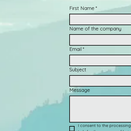
First Name
*
Name of the company
Email
*
Subject
Message
I consent to the processing