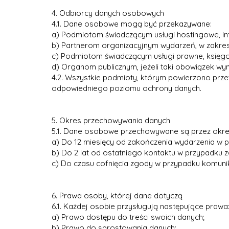
4. Odbiorcy danych osobowych
4.1. Dane osobowe mogą być przekazywane:
a) Podmiotom świadczącym usługi hostingowe, inf
b) Partnerom organizacyjnym wydarzeń, w zakresi
c) Podmiotom świadczącym usługi prawne, księgow
d) Organom publicznym, jeżeli taki obowiązek wy
4.2. Wszystkie podmioty, którym powierzono prze
odpowiedniego poziomu ochrony danych.
5. Okres przechowywania danych
5.1. Dane osobowe przechowywane są przez okre
a) Do 12 miesięcy od zakończenia wydarzenia w 
b) Do 2 lat od ostatniego kontaktu w przypadku z
c) Do czasu cofnięcia zgody w przypadku komuni
6. Prawa osoby, której dane dotyczą
6.1. Każdej osobie przysługują następujące prawa
a) Prawo dostępu do treści swoich danych;
b) Prawo do sprostowania danych;