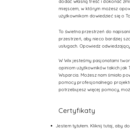
dodać własną treść i dokonać zm
miejscem, w którym możesz opowie
użytkownikom dowiedzieć się o To
To świetna przestrzeń do napisani
przestrzeń, aby nieco bardziej s
usługach. Opowiedz odwiedzającym 
W Wix jesteśmy pasjonatami tworz
opiniom użytkowników takich jak T
Wsparcia. Możesz nam śmiało powie
pomocy profesjonalnego projektant
potrzebujesz więcej pomocy, moż
Certyfikaty
Jestem tytułem. Kliknij tutaj, aby d