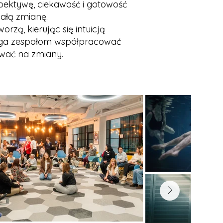
rspektywę, ciekawość i gotowość
ałą zmianę.
orzą, kierując się intuicją
maga zespołom współpracować
ować na zmiany.