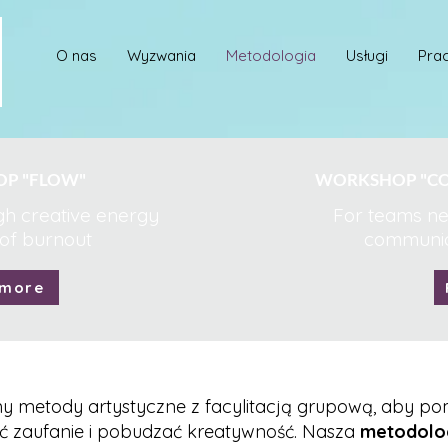
O nas
Wyzwania
Metodologia
Usługi
Prac
P "FLOW"
WORKSHOP "CO
gh creative energy
For teams nee
 of burnout
communic
 more
y metody artystyczne z facylitacją grupową, aby p
ć zaufanie i pobudzać kreatywność. Nasza
metodolo