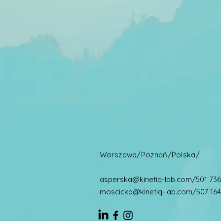
Warszawa/Poznań/Polska/
asperska@kinetiq-lab.com
/501 736
moscicka@kinetiq-lab.com
/507 164