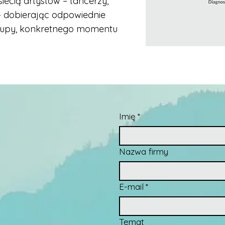
ecią artystów – tancerzy,
– dobierając odpowiednie
grupy, konkretnego momentu
Imię
*
Nazwa firmy
E-mail
*
Temat