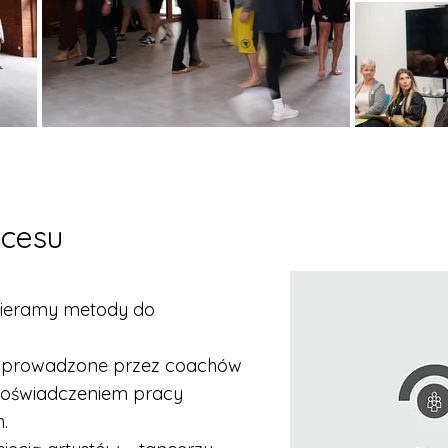
ocesu
obieramy metody do
i prowadzone przez coachów
m doświadczeniem pracy
.