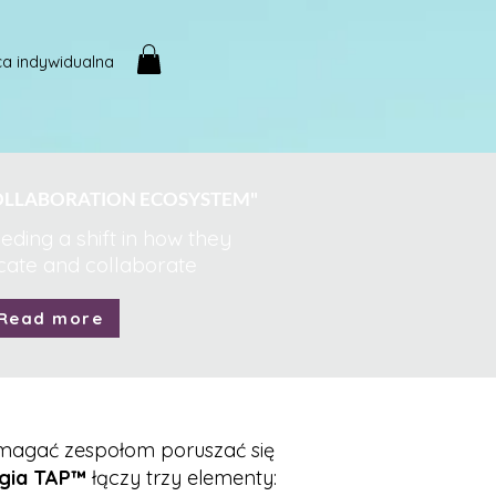
a indywidualna
LLABORATION ECOSYSTEM"
ding a shift in how they
ate and collaborate
Read more
omagać zespołom poruszać się
gia TAP™
łączy trzy elementy: