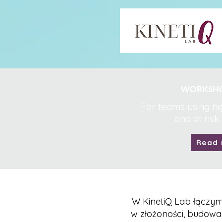
WORKSHO
For teams using hi
and at risk
Read
W KinetiQ Lab łączym
w złożoności, budowa